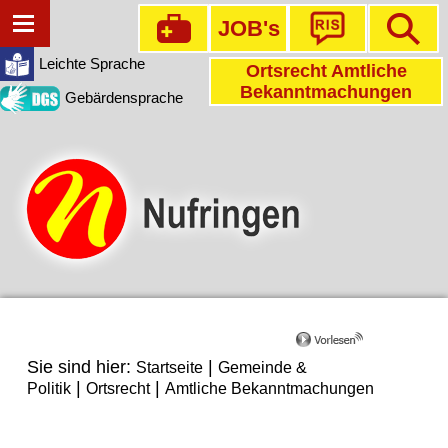
JOB's
Leichte Sprache
Ortsrecht Amtliche
Bekanntmachungen
Gebärdensprache
Sie sind hier:
|
Startseite
Gemeinde &
|
|
Politik
Ortsrecht
Amtliche Bekanntmachungen