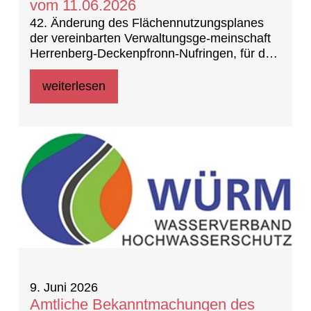
vom 11.06.2026
42. Änderung des Flächennutzungsplanes
der vereinbarten Verwaltungsge-meinschaft
Herrenberg-Deckenpfronn-Nufringen, für den
Bereich „Südumfah-rung Gültstein, 1.
Teiländerung Nebringer Straße 82.11/1“ in
weiterlesen
Herrenberg – Gültstein -
Aufstellungsbeschluss und - Frühzeitige
Unterrichtung der Öffentlichkeit
9. Juni 2026
Amtliche Bekanntmachungen des