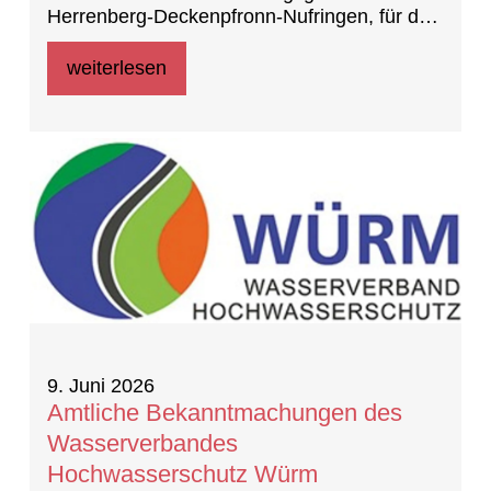
Herrenberg-Deckenpfronn-Nufringen, für den
Bereich „Südumfah-rung Gültstein, 1.
Teiländerung Nebringer Straße 82.11/1“ in
weiterlesen
Herrenberg – Gültstein -
Aufstellungsbeschluss und - Frühzeitige
Unterrichtung der Öffentlichkeit
9. Juni 2026
Amtliche Bekanntmachungen des
Wasserverbandes
Hochwasserschutz Würm