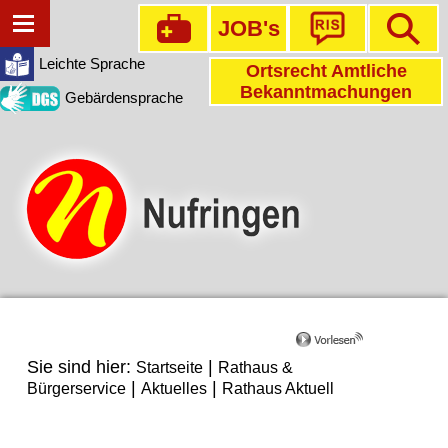
JOB's
Leichte Sprache
Ortsrecht Amtliche
Bekanntmachungen
Gebärdensprache
Sie sind hier:
|
Startseite
Rathaus &
|
|
Bürgerservice
Aktuelles
Rathaus Aktuell