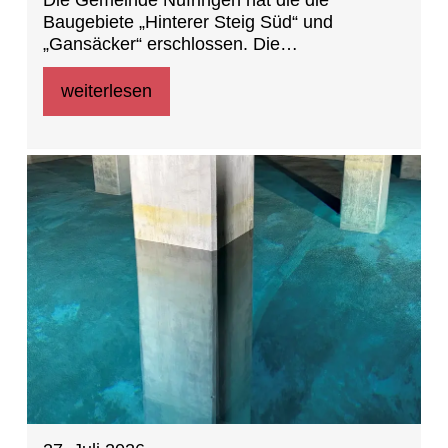
Die Gemeinde Nufringen hat die die
Baugebiete „Hinterer Steig Süd“ und
„Gansäcker“ erschlossen. Die
Baufeldfreigabe erfolgte am 21. Mai 2026.
Die Grundstücke sind weiterhin im Eigentum
weiterlesen
der LBBW Immobilien Kommunalentwicklung
GmbH.