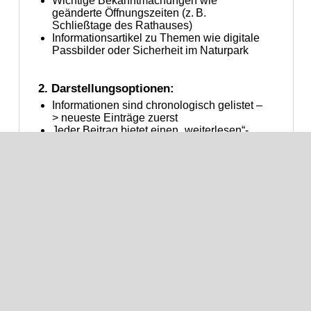
Wichtige Bekanntmachungen wie
geänderte Öffnungszeiten (z. B.
Schließtage des Rathauses)
Informationsartikel zu Themen wie digitale
Passbilder oder Sicherheit im Naturpark
2. Darstellungsoptionen:
Informationen sind chronologisch gelistet –
> neueste Einträge zuerst
Jeder Beitrag bietet einen „weiterlesen“-
Link für vollständige Details
3. Weitere Nutzungsmöglichkeiten:
Kompletter Zugriff auch über die
Nufringer
App
mit Push-Benachrichtigungen
Viele Amtsblatt‑Beiträge sind zusätzlich im
Mitteilungsblatt-Bereich
online abrufbar
Seite
Nach