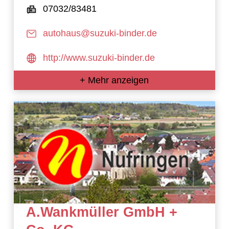
07032/83481
autohaus@suzuki-binder.de
http://www.suzuki-binder.de
+ Mehr anzeigen
A.Wankmüller GmbH +