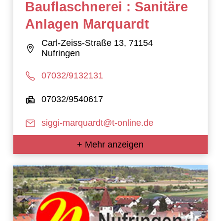
Bauflaschnerei : Sanitäre
Anlagen Marquardt
Carl-Zeiss-Straße 13, 71154
Nufringen
07032/9132131
07032/9540617
siggi-marquardt@t-online.de
+ Mehr anzeigen