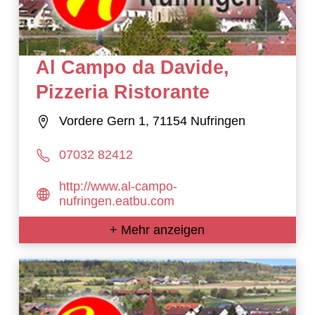
Al Campo da Davide,
Pizzeria Ristorante
Vordere Gern 1, 71154 Nufringen
07032 82412
http://www.al-campo-
nufringen.eatbu.com
+ Mehr anzeigen