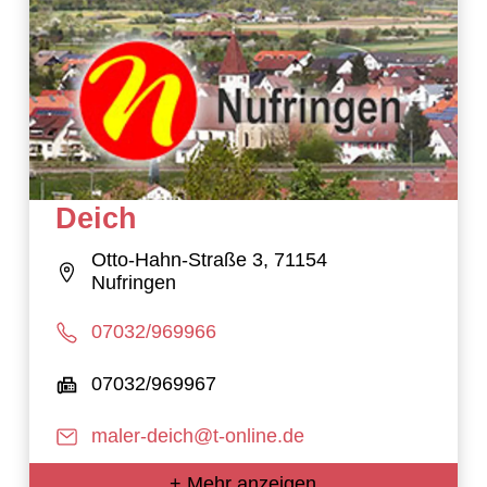
Deich
Otto-Hahn-Straße 3, 71154
Nufringen
07032/969966
07032/969967
maler-deich@t-online.de
+ Mehr anzeigen