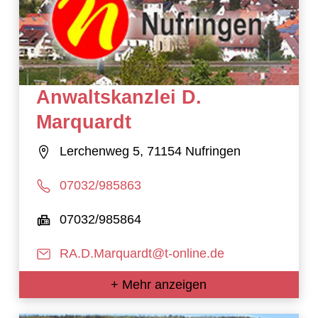
Anwaltskanzlei D.
Marquardt
Lerchenweg 5, 71154 Nufringen
07032/985863
07032/985864
RA.D.Marquardt@t-online.de
+ Mehr anzeigen