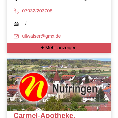
07032/203708
--/--
uliwalser@gmx.de
+ Mehr anzeigen
Carmel-Apotheke,