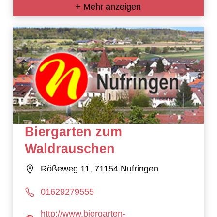
+ Mehr anzeigen
Biergarten zum
Waldrauschen
Rößeweg 11, 71154 Nufringen
01629279555
http://www.biergarten-