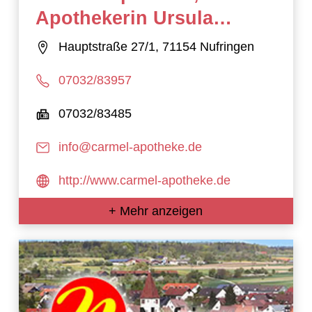
Apothekerin Ursula
Henghuber e.K.
Hauptstraße 27/1, 71154 Nufringen
07032/83957
07032/83485
info@carmel-apotheke.de
http://www.carmel-apotheke.de
+ Mehr anzeigen