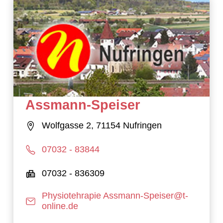
Assmann-Speiser
Wolfgasse 2, 71154 Nufringen
07032 - 83844
07032 - 836309
Physiotehrapie Assmann-Speiser@t-
online.de