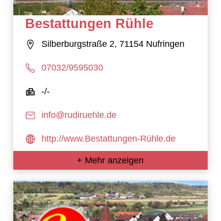
Bestattungen Rühle
Silberburgstraße 2, 71154 Nufringen
07032/9595030
-/-
info@rudiruehle.de
http://www.Bestattungen-Rühle.de
+ Mehr anzeigen