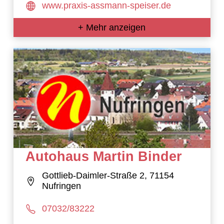
www.praxis-assmann-speiser.de
+ Mehr anzeigen
Autohaus Martin Binder
Gottlieb-Daimler-Straße 2, 71154
Nufringen
07032/83222