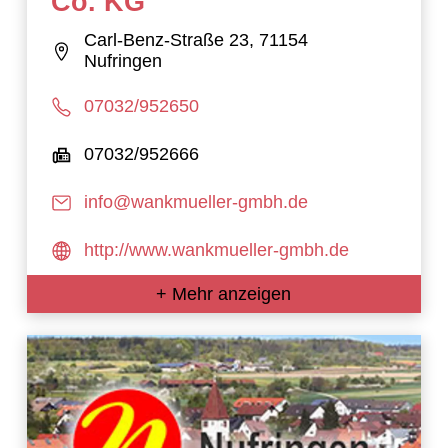
Co. KG
Carl-Benz-Straße 23, 71154
Nufringen
07032/952650
07032/952666
info@wankmueller-gmbh.de
http://www.wankmueller-gmbh.de
+ Mehr anzeigen