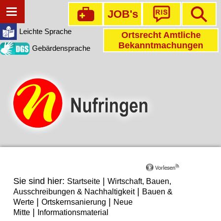
JOB's
Leichte Sprache
Ortsrecht Amtliche
Bekanntmachungen
Gebärdensprache
Sie sind hier:
|
Startseite
Wirtschaft, Bauen,
|
Ausschreibungen & Nachhaltigkeit
Bauen &
|
|
Werte
Ortskernsanierung
Neue
|
Mitte
Informationsmaterial