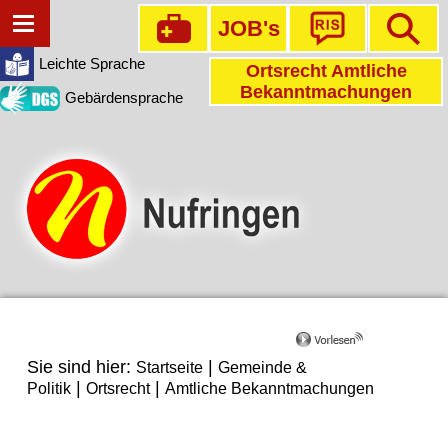
JOB's
Leichte Sprache
Ortsrecht Amtliche
Bekanntmachungen
Gebärdensprache
Sie sind hier:
|
Startseite
Gemeinde &
|
|
Politik
Ortsrecht
Amtliche Bekanntmachungen