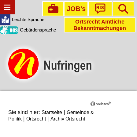
JOB's
Leichte Sprache
Ortsrecht Amtliche
Bekanntmachungen
Gebärdensprache
Sie sind hier:
|
Startseite
Gemeinde &
|
|
Politik
Ortsrecht
Archiv Ortsrecht