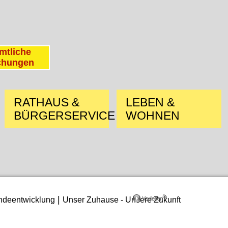
mtliche
chungen
RATHAUS &
LEBEN &
BÜRGERSERVICE
WOHNEN
|
deentwicklung
Unser Zuhause - Unsere Zukunft