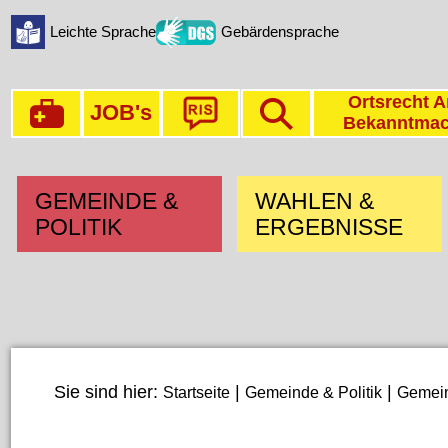
Leichte Sprache
Gebärdensprache
Ortsrecht A
JOB's
Bekanntma
GEMEINDE &
WAHLEN &
POLITIK
ERGEBNISSE
Sie sind hier:
|
|
Startseite
Gemeinde & Politik
Gemein