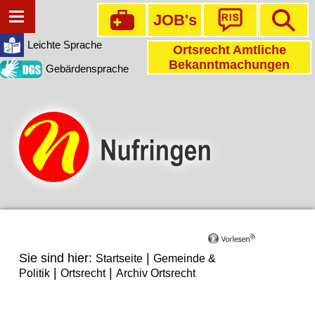
JOB's
Leichte Sprache
Ortsrecht Amtliche
Bekanntmachungen
Gebärdensprache
Sie sind hier:
|
Startseite
Gemeinde &
|
|
Politik
Ortsrecht
Archiv Ortsrecht