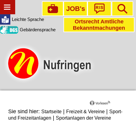
JOB's
Leichte Sprache
Ortsrecht Amtliche
Bekanntmachungen
Gebärdensprache
Sie sind hier:
|
|
Startseite
Freizeit & Vereine
Sport-
|
und Freizeitanlagen
Sportanlagen der Vereine