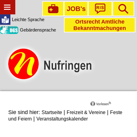
JOB's
Leichte Sprache
Ortsrecht Amtliche
Bekanntmachungen
Gebärdensprache
Sie sind hier:
|
|
Startseite
Freizeit & Vereine
Feste
|
und Feiern
Veranstaltungskalender