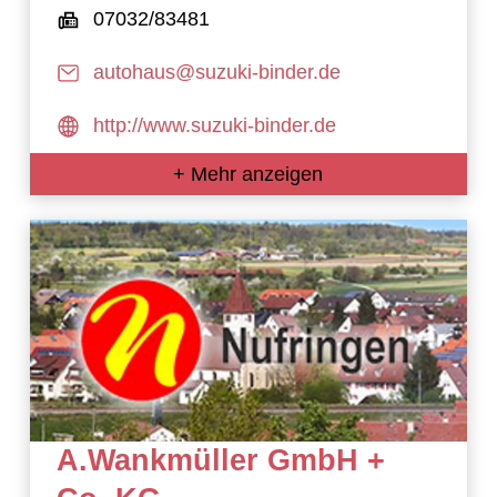
07032/83481
autohaus@suzuki-binder.de
http://www.suzuki-binder.de
+ Mehr anzeigen
A.Wankmüller GmbH +