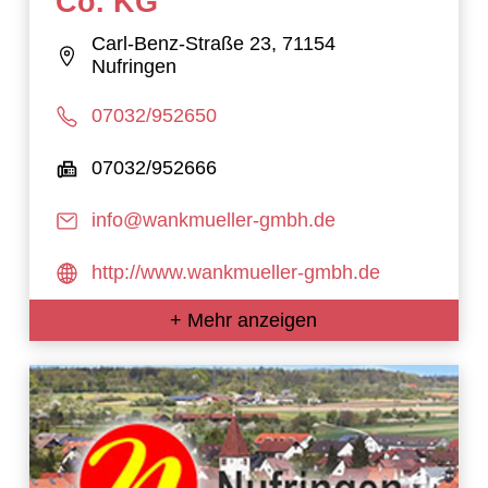
Co. KG
Carl-Benz-Straße 23, 71154
Nufringen
07032/952650
07032/952666
info@wankmueller-gmbh.de
http://www.wankmueller-gmbh.de
+ Mehr anzeigen