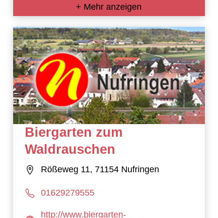
+ Mehr anzeigen
Biergarten zum
Waldrauschen
Rößeweg 11, 71154 Nufringen
01629279555
http://www.biergarten-