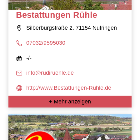
Bestattungen Rühle
Silberburgstraße 2, 71154 Nufringen
07032/9595030
-/-
info@rudiruehle.de
http://www.Bestattungen-Rühle.de
+ Mehr anzeigen