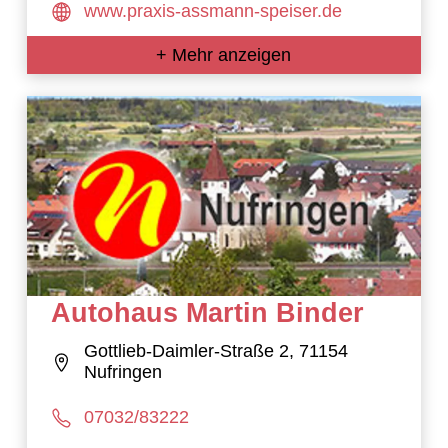
www.praxis-assmann-speiser.de
+ Mehr anzeigen
Autohaus Martin Binder
Gottlieb-Daimler-Straße 2, 71154
Nufringen
07032/83222