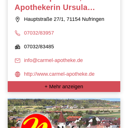
Apothekerin Ursula
Henghuber e.K.
Hauptstraße 27/1, 71154 Nufringen
07032/83957
07032/83485
info@carmel-apotheke.de
http://www.carmel-apotheke.de
+ Mehr anzeigen