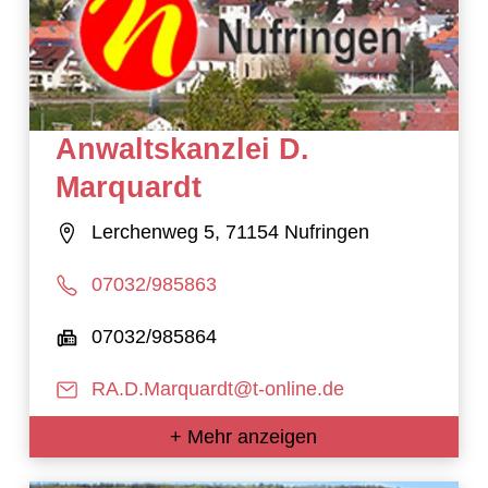
Anwaltskanzlei D.
Marquardt
Lerchenweg 5, 71154 Nufringen
07032/985863
07032/985864
RA.D.Marquardt@t-online.de
+ Mehr anzeigen