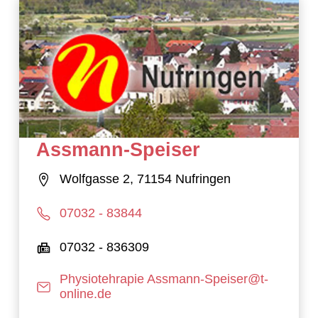
Assmann-Speiser
Wolfgasse 2, 71154 Nufringen
07032 - 83844
07032 - 836309
Physiotehrapie Assmann-Speiser@t-
online.de