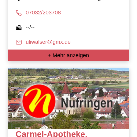
07032/203708
--/--
uliwalser@gmx.de
+ Mehr anzeigen
Carmel-Apotheke,