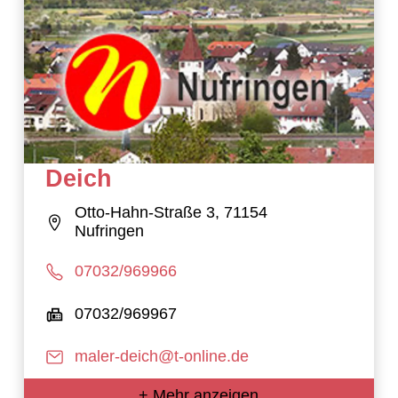
Deich
Otto-Hahn-Straße 3, 71154
Nufringen
07032/969966
07032/969967
maler-deich@t-online.de
+ Mehr anzeigen