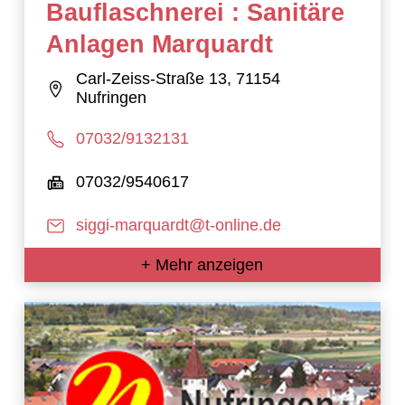
Bauflaschnerei : Sanitäre
Anlagen Marquardt
Carl-Zeiss-Straße 13, 71154
Nufringen
07032/9132131
07032/9540617
siggi-marquardt@t-online.de
+ Mehr anzeigen