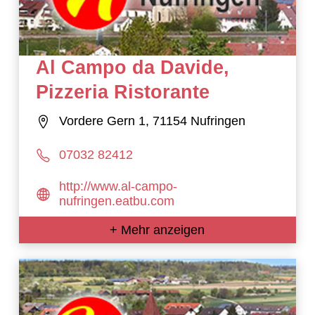
Al Campo da Davide,
Pizzeria Ristorante
Vordere Gern 1, 71154 Nufringen
07032 82412
http://www.al-campo-
nufringen.eatbu.com
+ Mehr anzeigen