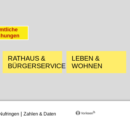
mtliche
chungen
RATHAUS &
LEBEN &
BÜRGERSERVICE
WOHNEN
|
Nufringen
Zahlen & Daten