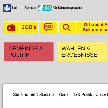
Leichte Sprache
Gebärdensprache
Ortsrecht A
JOB's
Bekanntma
GEMEINDE &
WAHLEN &
POLITIK
ERGEBNISSE
Sie sind hier:
|
|
Startseite
Gemeinde & Politik
Unser 