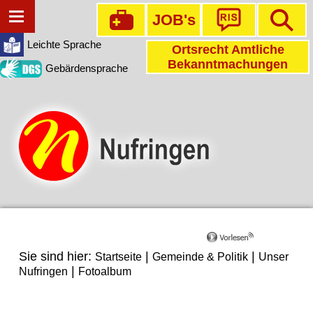
JOB's
Leichte Sprache
Ortsrecht Amtliche
Bekanntmachungen
Gebärdensprache
Sie sind hier:
|
|
Startseite
Gemeinde & Politik
Unser
|
Nufringen
Fotoalbum