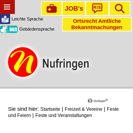
JOB's
Leichte Sprache
Ortsrecht Amtliche
Bekanntmachungen
Gebärdensprache
Sie sind hier:
|
|
Startseite
Freizeit & Vereine
Feste
|
und Feiern
Feste und Veranstaltungen