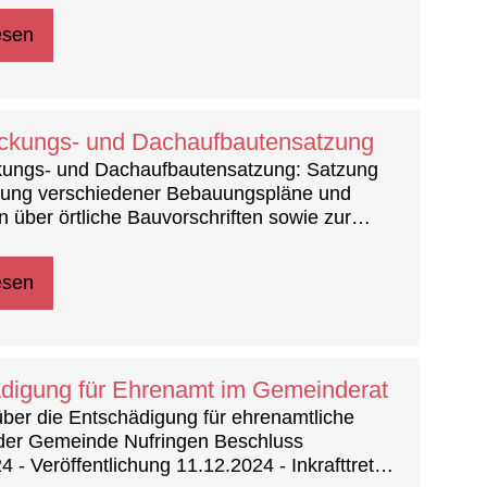
esen
kungs- und Dachaufbautensatzung
ungs- und Dachaufbautensatzung: Satzung
rung verschiedener Bebauungspläne und
 über örtliche Bauvorschriften sowie zur
der Zulässigkeit von Vorhaben innerhalb
usammenhang bebauten Ortsteile (§ 34
esen
ezüglich der Dachdeckung und der
ng von Dachaufbauten
digung für Ehrenamt im Gemeinderat
ber die Entschädigung für ehrenamtliche
 der Gemeinde Nufringen Beschluss
4 - Veröffentlichung 11.12.2024 - Inkrafttreten