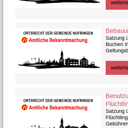
weiterl
Bebauun
Satzung 
Buchen II
Geltungs
weiterl
Benutzu
Flüchtl
Satzung 
Flüchtlin
Gebühren