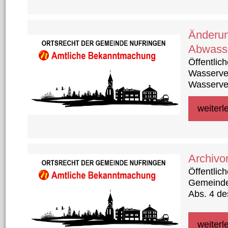
Änderun
Abwass
Öffentli
Wasserve
Wasserve
und Nied
01.01.202
weiterl
Archivo
Öffentlic
Gemeinde
Abs. 4 de
Gemeinder
am 23.02.
weiterl
Gemeinde