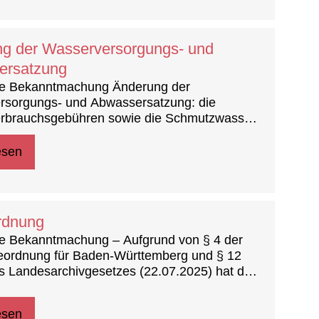
g der Wasserversorgungs- und
ersatzung
che Bekanntmachung Änderung der
rsorgungs- und Abwassersatzung: die
rbrauchsgebühren sowie die Schmutzwasser-
erschlagswassergebühren rückwirkend zum
6 neu festgesetzt
esen
rdnung
he Bekanntmachung – Aufgrund von § 4 der
ordnung für Baden-Württemberg und § 12
s Landesarchivgesetzes (22.07.2025) hat der
at in der öffentlichen Gemeinderatssitzung
2026 die folgende Archivordnung der
esen
 Nufringen als Satzung beschlossen