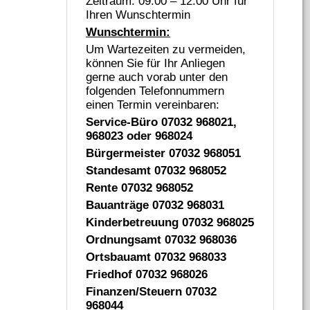
Zeitraum: 09:00 – 12:00 Uhr für
Ihren Wunschtermin
Wunschtermin:
Um Wartezeiten zu vermeiden,
können Sie für Ihr Anliegen
gerne auch vorab unter den
folgenden Telefonnummern
einen Termin vereinbaren:
Service-Büro 07032 968021,
968023 oder 968024
Bürgermeister 07032 968051
Standesamt 07032 968052
Rente 07032 968052
Bauanträge 07032 968031
Kinderbetreuung 07032 968025
Ordnungsamt 07032 968036
Ortsbauamt 07032 968033
Friedhof 07032 968026
Finanzen/Steuern 07032
968044