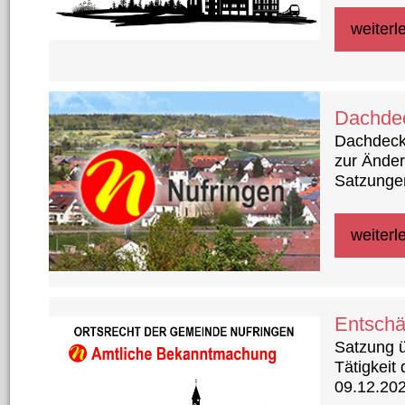
weiterl
Dachdec
Dachdeck
zur Ände
Satzungen
Regelung 
der im Z
weiterl
BauGB) b
Gestaltu
Entschä
Satzung ü
Tätigkeit
09.12.202