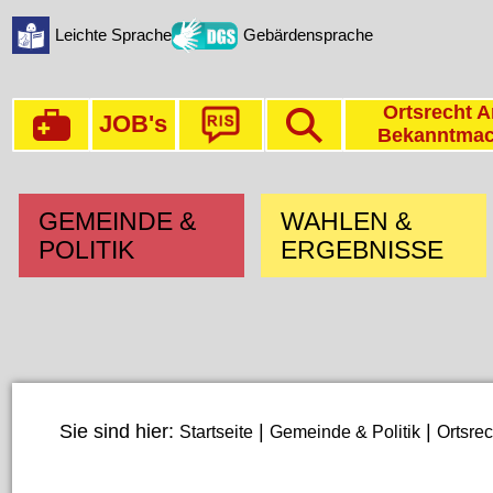
Leichte Sprache
Gebärdensprache
Ortsrecht A
JOB's
Bekanntma
GEMEINDE &
WAHLEN &
POLITIK
ERGEBNISSE
Sie sind hier:
|
|
Startseite
Gemeinde & Politik
Ortsrec