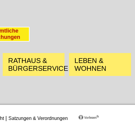
mtliche
chungen
RATHAUS &
LEBEN &
BÜRGERSERVICE
WOHNEN
|
ht
Satzungen & Verordnungen