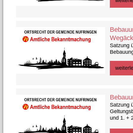
weiterl
Bebauun
Wegäck
Satzung 
Bebauung
weiterl
Bebauun
Satzung ü
Geltungs
und 1. + 