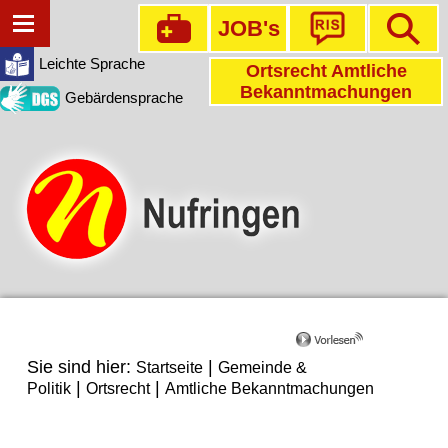
JOB's
Leichte Sprache
Ortsrecht Amtliche
Bekanntmachungen
Gebärdensprache
Sie sind hier:
|
Startseite
Gemeinde &
|
|
Politik
Ortsrecht
Amtliche Bekanntmachungen