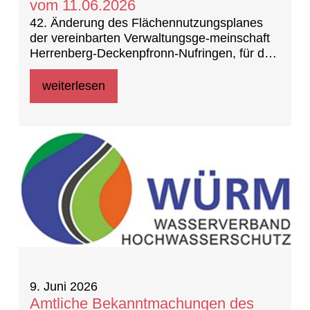
vom 11.06.2026
42. Änderung des Flächennutzungsplanes
der vereinbarten Verwaltungsge-meinschaft
Herrenberg-Deckenpfronn-Nufringen, für den
Bereich „Südumfah-rung Gültstein, 1.
Teiländerung Nebringer Straße 82.11/1“ in
weiterlesen
Herrenberg – Gültstein -
Aufstellungsbeschluss und - Frühzeitige
Unterrichtung der Öffentlichkeit
9. Juni 2026
Amtliche Bekanntmachungen des