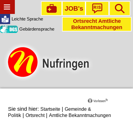
JOB's
Leichte Sprache
Ortsrecht Amtliche
Bekanntmachungen
Gebärdensprache
Sie sind hier:
|
Startseite
Gemeinde &
|
|
Politik
Ortsrecht
Amtliche Bekanntmachungen