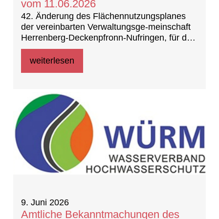
vom 11.06.2026
42. Änderung des Flächennutzungsplanes
der vereinbarten Verwaltungsge-meinschaft
Herrenberg-Deckenpfronn-Nufringen, für den
Bereich „Südumfah-rung Gültstein, 1.
Teiländerung Nebringer Straße 82.11/1“ in
weiterlesen
Herrenberg – Gültstein -
Aufstellungsbeschluss und - Frühzeitige
Unterrichtung der Öffentlichkeit
9. Juni 2026
Amtliche Bekanntmachungen des