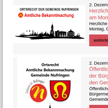
2. Dezem
Herzlic
am Mont
Herzliche
Montag, 
weiterl
2. Dezem
Öffentl
der Bür
den Ge
Öffentli
Bürgerme
Gemeind