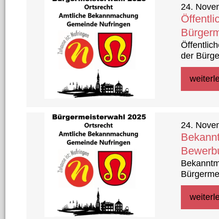
24. Nove
Öffentl
Bürgerm
Öffentli
der Bürg
weiterl
24. Nove
Bekann
Bewerbu
Bekanntm
Bürgerme
weiterl