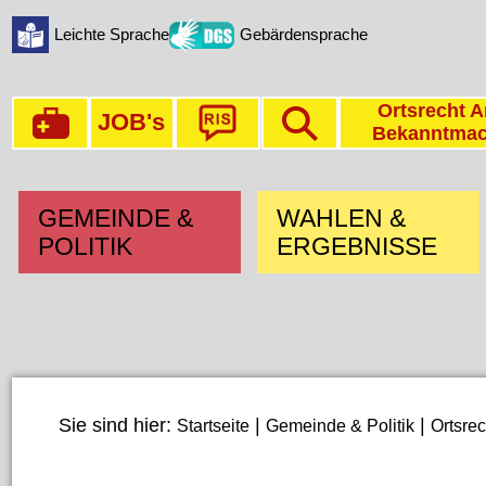
Leichte Sprache
Gebärdensprache
Ortsrecht A
JOB's
Bekanntma
GEMEINDE &
WAHLEN &
POLITIK
ERGEBNISSE
Sie sind hier:
|
|
Startseite
Gemeinde & Politik
Ortsrec