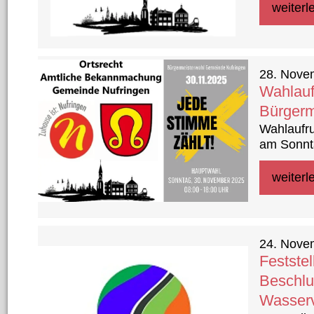
weiterl
28. Nove
Wahlauf
Bürgerm
Wahlaufru
am Sonnt
weiterl
24. Nove
Festste
Beschlu
Wasser