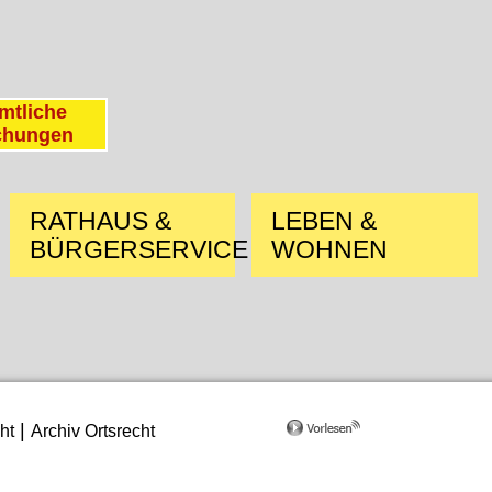
mtliche
chungen
RATHAUS &
LEBEN &
BÜRGERSERVICE
WOHNEN
|
ht
Archiv Ortsrecht