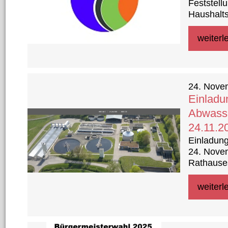
Feststell
Haushalt
weiterl
24. Nove
Einladu
Abwass
24.11.2
Einladun
24. Nove
Rathause
weiterl