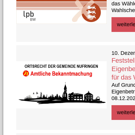
das Wähle
Wahlsche
2026
weiterl
10. Deze
Festste
Eigenbe
für das 
Auf Grund
Eigenbetr
08.12.202
Wasserver
weiterl