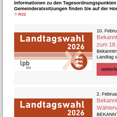
Informationen zu den Tagesordnungspunkten 
Gemeinderatssitzungen finden Sie auf der H
RIS
20 Ergebnisse gefunden
10. Febru
Bekannt
zum 18.
Bekanntm
Landtag 
weiterl
2. Februa
Bekannt
Wählerv
BEKANNTM