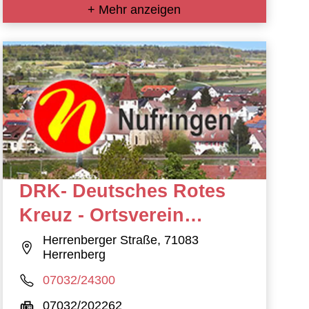
+ Mehr anzeigen
DRK- Deutsches Rotes
Kreuz - Ortsverein
Herrenberg e.V.
Herrenberger Straße, 71083
Herrenberg
07032/24300
07032/202262