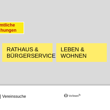
mtliche
chungen
RATHAUS &
LEBEN &
BÜRGERSERVICE
WOHNEN
|
Vereinssuche