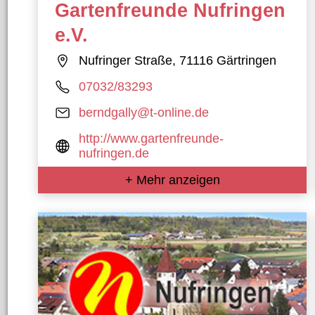
Gartenfreunde Nufringen
e.V.
Nufringer Straße, 71116 Gärtringen
07032/83293
berndgally@t-online.de
http://www.gartenfreunde-
nufringen.de
+ Mehr anzeigen