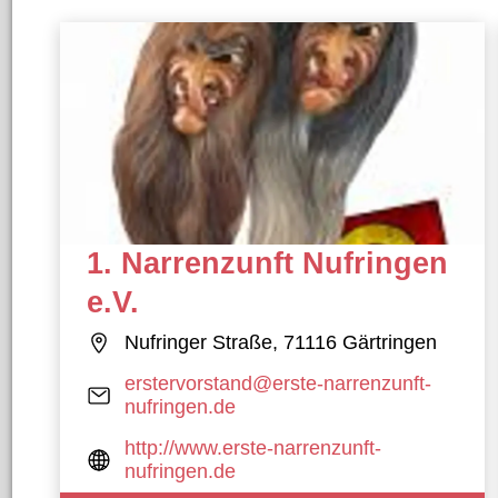
21 Ergebnisse gefunden
1. Narrenzunft Nufringen
e.V.
Nufringer Straße, 71116 Gärtringen
erstervorstand@erste-narrenzunft-
nufringen.de
http://www.erste-narrenzunft-
nufringen.de