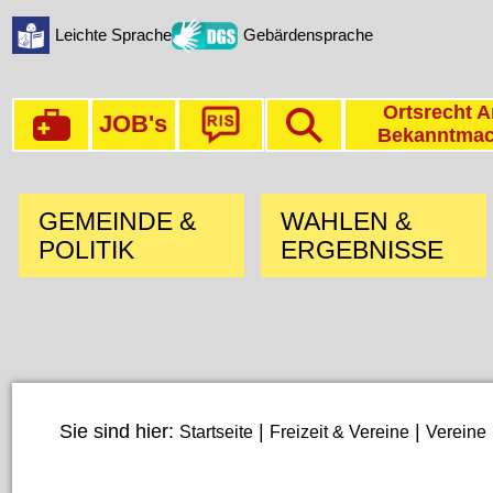
Leichte Sprache
Gebärdensprache
Ortsrecht A
JOB's
Bekanntma
GEMEINDE &
WAHLEN &
POLITIK
ERGEBNISSE
Sie sind hier:
|
|
Startseite
Freizeit & Vereine
Vereine