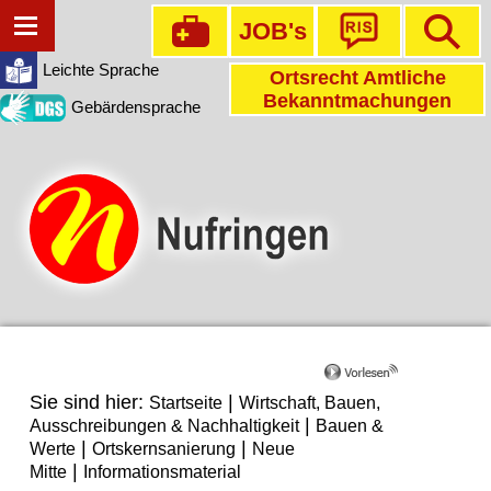
JOB's
Leichte Sprache
Ortsrecht Amtliche
Bekanntmachungen
Gebärdensprache
Sie sind hier:
|
Startseite
Wirtschaft, Bauen,
|
Ausschreibungen & Nachhaltigkeit
Bauen &
|
|
Werte
Ortskernsanierung
Neue
|
Mitte
Informationsmaterial