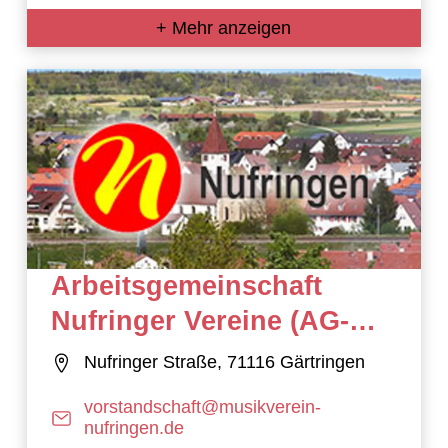
+ Mehr anzeigen
Arbeitsgemeinschaft
Nufringer Vereine (AG-
Nufringer Vereine)
Nufringer Straße, 71116 Gärtringen
vorstandschaft@musikverein-
nufringen.de