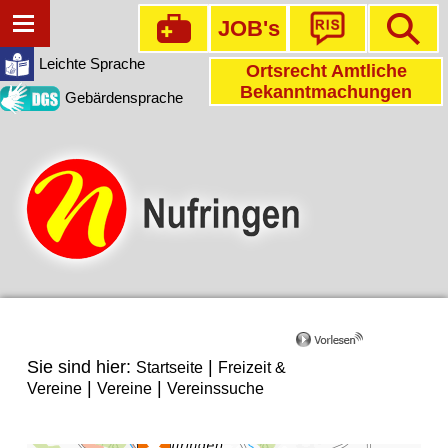
JOB's
Leichte Sprache
Ortsrecht Amtliche
Bekanntmachungen
Gebärdensprache
Sie sind hier:
|
Startseite
Freizeit &
|
|
Vereine
Vereine
Vereinssuche