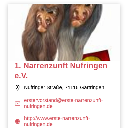
21 Ergebnisse gefunden
1. Narrenzunft Nufringen
e.V.
Nufringer Straße, 71116 Gärtringen
erstervorstand@erste-narrenzunft-
nufringen.de
http://www.erste-narrenzunft-
nufringen.de