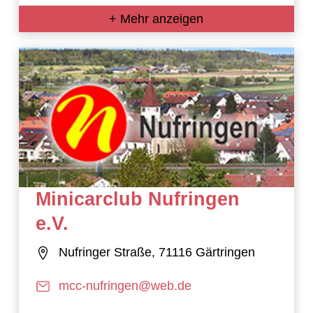
+ Mehr anzeigen
Minicarclub Nufringen
e.V.
Nufringer Straße, 71116 Gärtringen
mcc-nufringen@web.de