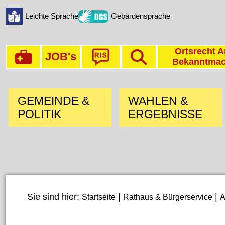
Leichte Sprache
Gebärdensprache
Ortsrecht A
JOB's
Bekanntma
GEMEINDE &
WAHLEN &
POLITIK
ERGEBNISSE
Sie sind hier:
|
|
Startseite
Rathaus & Bürgerservice
A