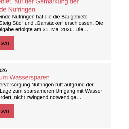
iet, auf der Gemarkung der
e Nufringen
nde Nufringen hat die die Baugebiete
 Steig Süd“ und „Gansäcker“ erschlossen. Die
eigabe erfolgte am 21. Mai 2026. Die
cke sind weiterhin im Eigentum der LBBW
en Kommunalentwicklung GmbH.
esen
2026
zum Wassersparen
rversorgung Nufringen ruft aufgrund der
n Lage zum sparsameren Umgang mit Wasser
ordert, nicht zwingend notwendige
rbräuche einzustellen.
esen