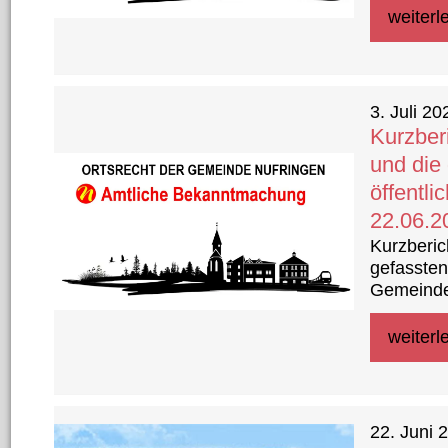
weiterl
3. Juli 20
Kurzber
und die
öffentl
22.06.2
Kurzberic
gefassten
Gemeinde
(Beschlus
weiterl
22. Juni 