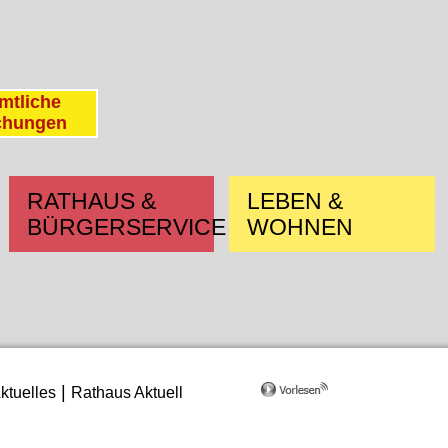
mtliche
chungen
RATHAUS &
LEBEN &
BÜRGERSERVICE
WOHNEN
|
ktuelles
Rathaus Aktuell