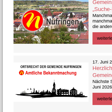
Gemeins
„Suche-
Manchmal 
manchmal 
die ander
ab sofort
weiterl
17. Juni 
Herzlic
Gemeind
Nächste 
Juni 2026
weiterl