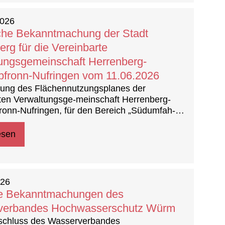
2026
iche Bekanntmachung der Stadt
erg für die Vereinbarte
ungsgemeinschaft Herrenberg-
fronn-Nufringen vom 11.06.2026
rung des Flächennutzungsplanes der
ten Verwaltungsge-meinschaft Herrenberg-
onn-Nufringen, für den Bereich „Südumfah-
stein, 1. Teiländerung Nebringer Straße
in Herrenberg – Gültstein -
esen
ngsbeschluss und - Frühzeitige Unterrichtung
lichkeit
026
he Bekanntmachungen des
verbandes Hochwasserschutz Würm
schluss des Wasserverbandes