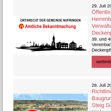
29. Juli 
Öffentl
Herrenb
Verwalt
Deckenp
39. und 
Vereinbar
Deckenpf
weiterl
28. Juli 
Richtlin
Baugrun
Steig S