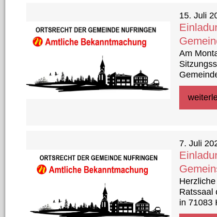
15. Juli 
Einlad
Gemeind
Am Montag
Sitzungss
Gemeinder
weiterl
7. Juli 20
Einladu
Gemein
Herzliche
Ratssaal 
in 71083