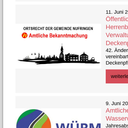
11. Juni 
Öffentl
Herrenb
Verwalt
Deckenp
42. Ände
vereinbar
Deckenpfr
rung Gült
82.11/1“ 
weiterl
Aufstellu
der Öffent
9. Juni 2
Amtlic
Wasser
Jahresab