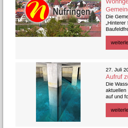
Wohngeb
Gemeind
Die Gemei
„Hinterer
Baufeldfr
Grundstü
Immobili
weiterl
27. Juli 
Aufruf 
Die Wasse
aktuelle
auf und f
Wasserve
weiterl