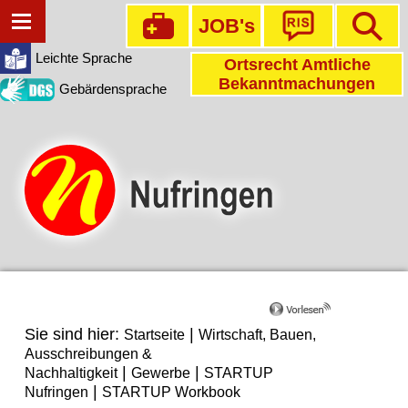
JOB's
Leichte Sprache
Ortsrecht Amtliche
Bekanntmachungen
Gebärdensprache
Sie sind hier:
|
Startseite
Wirtschaft, Bauen,
Ausschreibungen &
|
|
Nachhaltigkeit
Gewerbe
STARTUP
|
Nufringen
STARTUP Workbook