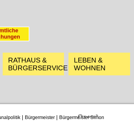
mtliche
chungen
RATHAUS &
LEBEN &
BÜRGERSERVICE
WOHNEN
|
|
alpolitik
Bürgermeister
Bürgermeister Simon