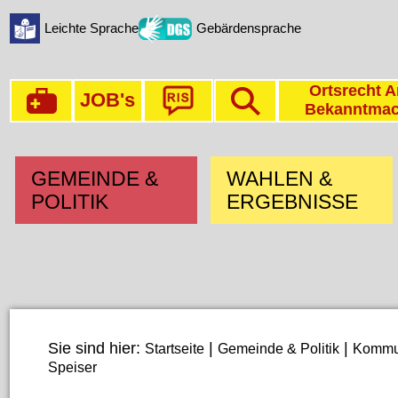
Leichte Sprache
Gebärdensprache
Ortsrecht A
JOB's
Bekanntma
GEMEINDE &
WAHLEN &
POLITIK
ERGEBNISSE
Sie sind hier:
|
|
Startseite
Gemeinde & Politik
Kommun
Speiser