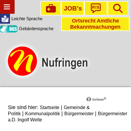
JOB's
Leichte Sprache
Ortsrecht Amtliche
Bekanntmachungen
Gebärdensprache
Sie sind hier:
|
Startseite
Gemeinde &
|
|
|
Politik
Kommunalpolitik
Bürgermeister
Bürgermeister
a.D. Ingolf Welte