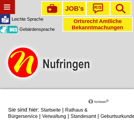
JOB's
Leichte Sprache
Ortsrecht Amtliche
Bekanntmachungen
Gebärdensprache
Sie sind hier:
|
Startseite
Rathaus &
|
|
|
Bürgerservice
Verwaltung
Standesamt
Geburtsurkund