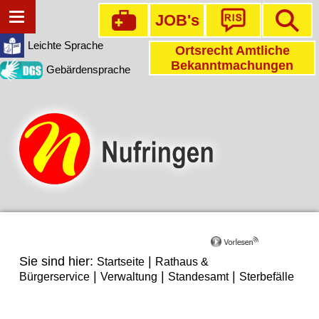
JOB's
Leichte Sprache
Ortsrecht Amtliche
Bekanntmachungen
Gebärdensprache
Sie sind hier:
|
Startseite
Rathaus &
|
|
|
Bürgerservice
Verwaltung
Standesamt
Sterbefälle